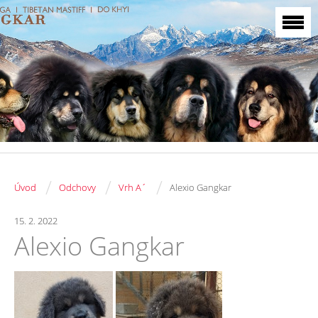
/
/
/
Úvod
Odchovy
Vrh A´
Alexio Gangkar
15. 2. 2022
Alexio Gangkar