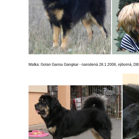
Matka: Golan Gansu Gangkar -
narodená 28.1.2006, výborná, DB