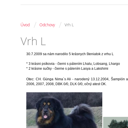
/
/
Úvod
Odchovy
Vrh L
Vrh L
30.7.2009 sa nám narodilo 5 krásnych šteniatok z vrhu L
* 3 krásni psíkovia - čierni s pálením Lhalu, Lobsang, Lhargo
* 2 krásne sučky - čierne s pálením Lasya a Lakshimi
Otec: CH. Günga Nima´s Ali -
narodený 13.12.2004, Šampión a
2006, 2007, 2008, DBK 0/0, DLK 0/0, očný atest OK.