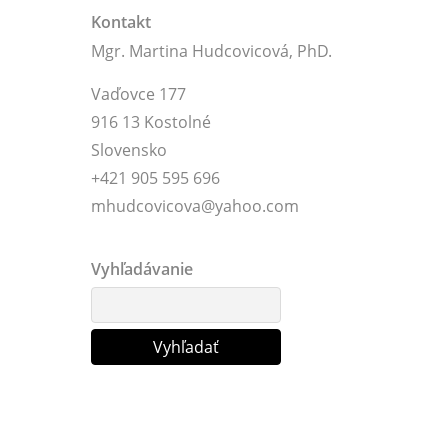
Kontakt
Mgr. Martina Hudcovicová, PhD.
Vaďovce 177
916 13 Kostolné
Slovensko
+421 905 595 696
mhudcovicova@yahoo.com
Vyhľadávanie