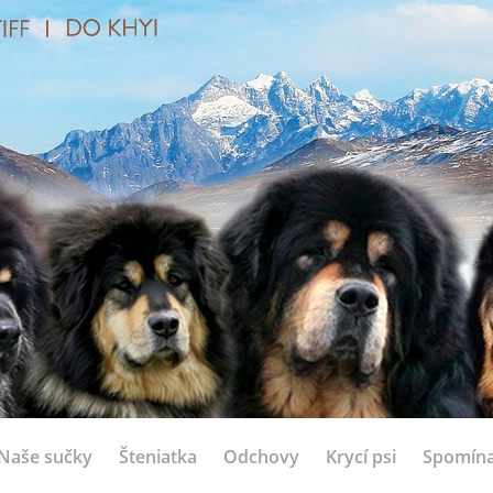
Naše sučky
Šteniatka
Odchovy
Krycí psi
Spomín