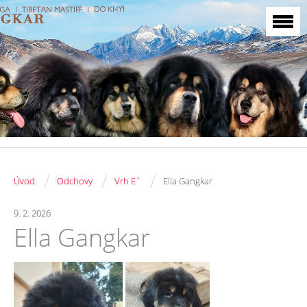
/
/
/
Úvod
Odchovy
Vrh E´
Ella Gangkar
9. 2. 2026
Ella Gangkar