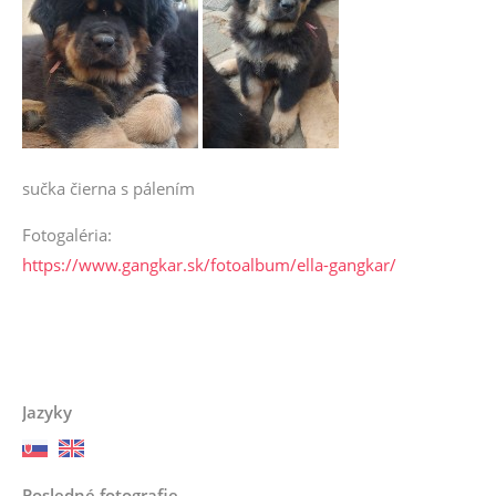
sučka čierna s pálením
Fotogaléria:
https://www.gangkar.sk/fotoalbum/ella-gangkar/
Jazyky
Posledné fotografie