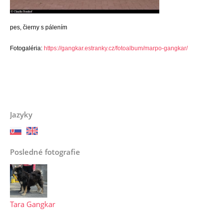
pes, čierny s pálením
Fotogaléria:
https://gangkar.estranky.cz/fotoalbum/marpo-gangkar/
Jazyky
Posledné fotografie
Tara Gangkar