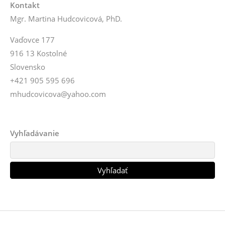
Kontakt
Mgr. Martina Hudcovicová, PhD.
Vaďovce 177
916 13 Kostolné
Slovensko
+421 905 595 696
mhudcovicova@yahoo.com
Vyhľadávanie