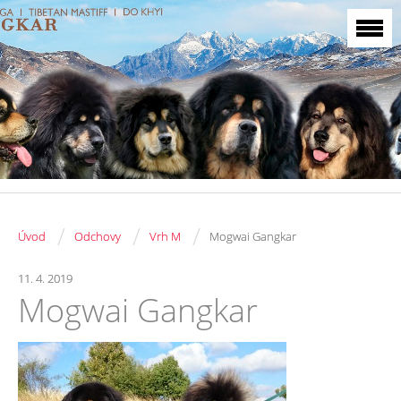
/
/
/
Úvod
Odchovy
Vrh M
Mogwai Gangkar
11. 4. 2019
Mogwai Gangkar