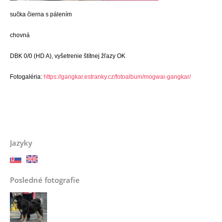
sučka čierna s pálením
chovná
DBK 0/0 (HD A), vyšetrenie štítnej žľazy OK
Fotogaléria:
https://gangkar.estranky.cz/fotoalbum/mogwai-gangkar/
Jazyky
Posledné fotografie