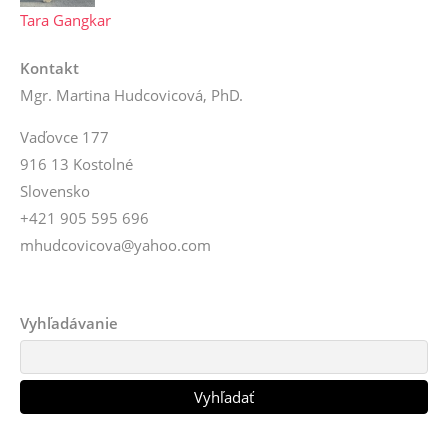
Tara Gangkar
Kontakt
Mgr. Martina Hudcovicová, PhD.
Vaďovce 177
916 13 Kostolné
Slovensko
+421 905 595 696
mhudcovicova@yahoo.com
Vyhľadávanie