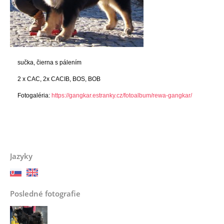
sučka, čierna s pálením
2 x CAC, 2x CACIB, BOS, BOB
Fotogaléria:
https://gangkar.estranky.cz/fotoalbum/rewa-gangkar/
Jazyky
Posledné fotografie