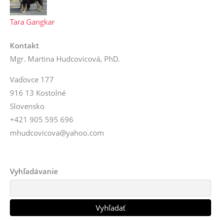
Tara Gangkar
Kontakt
Mgr. Martina Hudcovicová, PhD.
Vaďovce 177
916 13 Kostolné
Slovensko
+421 905 595 696
mhudcovicova@yahoo.com
Vyhľadávanie