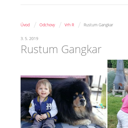
/
/
/
Úvod
Odchovy
Vrh R
Rustum Gangkar
3. 5. 2019
Rustum Gangkar