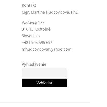
Kontakt
Mgr. Martina Hudcovicová, PhD.
Vaďovce 177
916 13 Kostolné
Slovensko
+421 905 595 696
mhudcovicova@yahoo.com
Vyhľadávanie