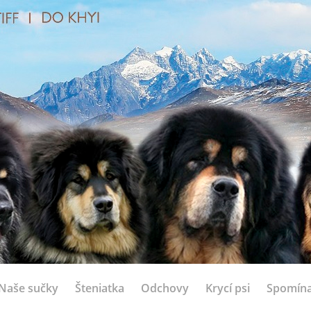
Naše sučky
Šteniatka
Odchovy
Krycí psi
Spomín