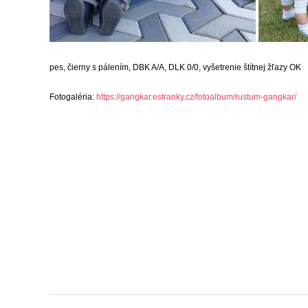
pes, čierny s pálením, DBK A/A, DLK 0/0, vyšetrenie štítnej žľazy OK
Fotogaléria:
https://gangkar.estranky.cz/fotoalbum/rustum-gangkar/