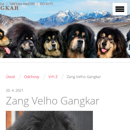
/
/
/
Úvod
Odchovy
Vrh Z
Zang Velho Gangkar
20. 4. 2021
Zang Velho Gangkar