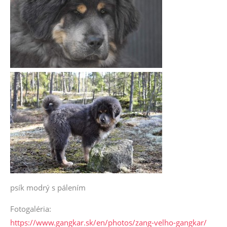
psík modrý s pálením
Fotogaléria:
https://www.gangkar.sk/en/photos/zang-velho-gangkar/