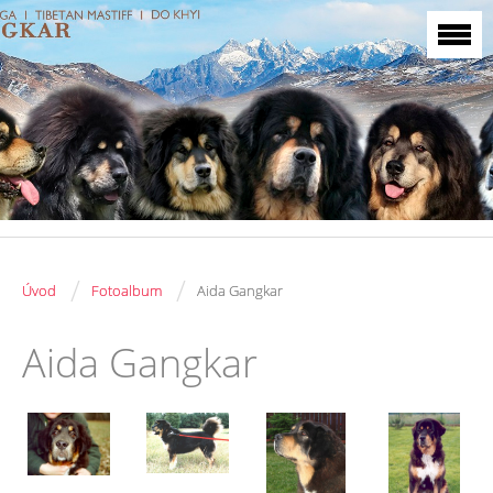
/
/
Úvod
Fotoalbum
Aida Gangkar
Aida Gangkar