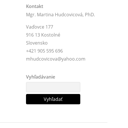
Kontakt
Mgr. Martina Hudcovicová, PhD.
Vaďovce 177
916 13 Kostolné
Slovensko
+421 905 595 696
mhudcovicova@yahoo.com
Vyhľadávanie