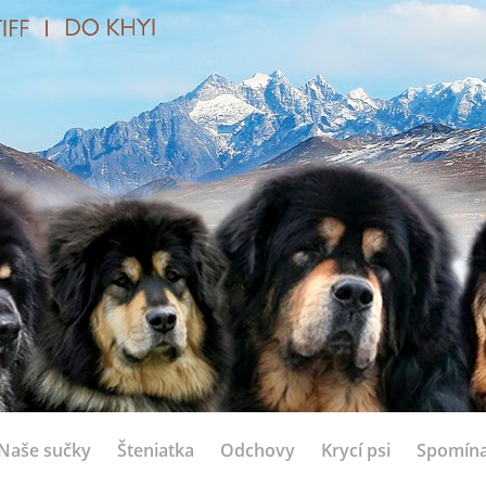
Naše sučky
Šteniatka
Odchovy
Krycí psi
Spomín