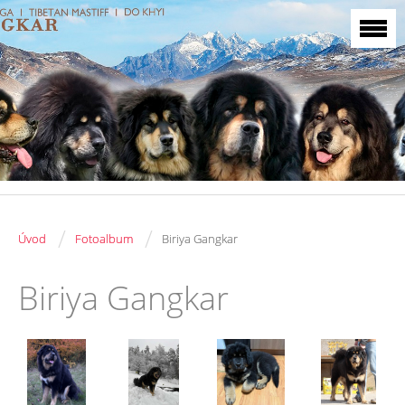
/
/
Úvod
Fotoalbum
Biriya Gangkar
Biriya Gangkar