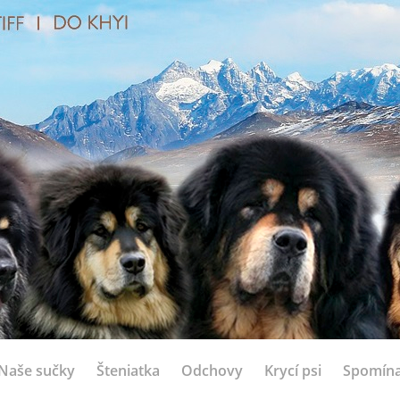
Naše sučky
Šteniatka
Odchovy
Krycí psi
Spomín