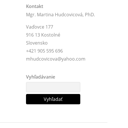
Kontakt
Mgr. Martina Hudcovicová, PhD.
Vaďovce 177
916 13 Kostolné
Slovensko
+421 905 595 696
mhudcovicova@yahoo.com
Vyhľadávanie