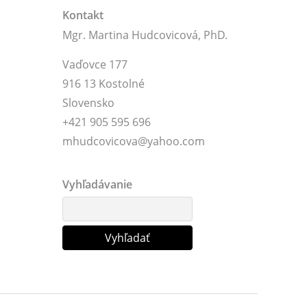
Kontakt
Mgr. Martina Hudcovicová, PhD.
Vaďovce 177
916 13 Kostolné
Slovensko
+421 905 595 696
mhudcovicova@yahoo.com
Vyhľadávanie