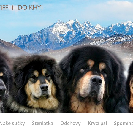
Naše sučky
Šteniatka
Odchovy
Krycí psi
Spomín