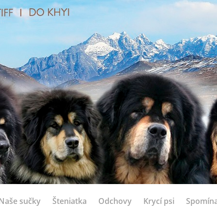
Naše sučky
Šteniatka
Odchovy
Krycí psi
Spomín