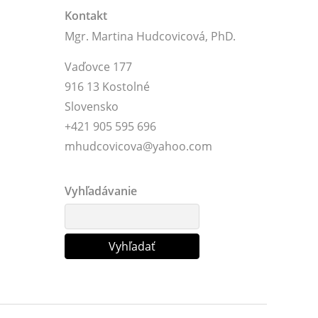
Kontakt
Mgr. Martina Hudcovicová, PhD.
Vaďovce 177
916 13 Kostolné
Slovensko
+421 905 595 696
mhudcovicova@yahoo.com
Vyhľadávanie