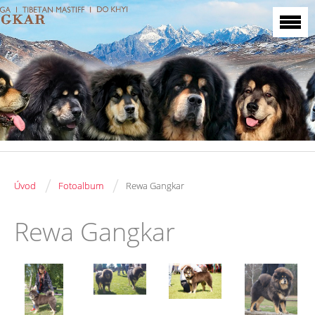
/
/
Úvod
Fotoalbum
Rewa Gangkar
Rewa Gangkar