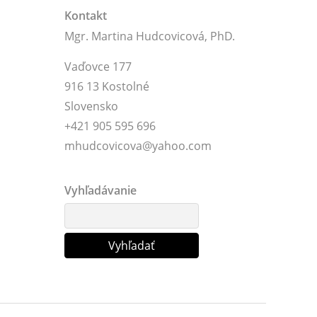
Kontakt
Mgr. Martina Hudcovicová, PhD.
Vaďovce 177
916 13 Kostolné
Slovensko
+421 905 595 696
mhudcovicova@yahoo.com
Vyhľadávanie