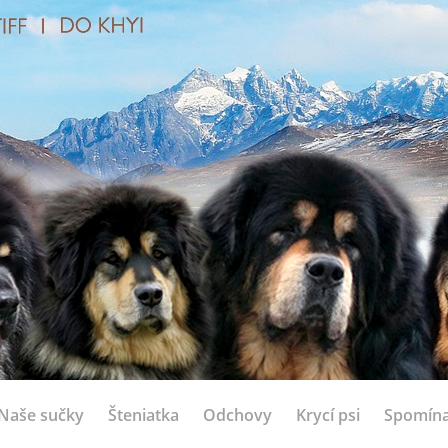
Naše sučky
Šteniatka
Odchovy
Krycí psi
Spomín