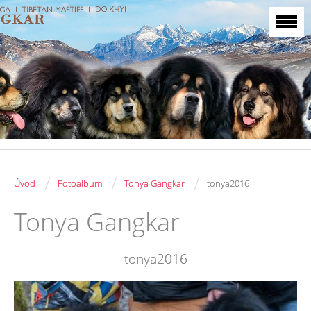
/
/
/
Úvod
Fotoalbum
Tonya Gangkar
tonya2016
Tonya Gangkar
tonya2016