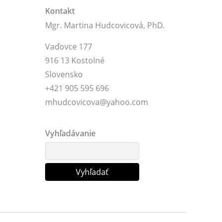
Kontakt
Mgr. Martina Hudcovicová, PhD.
Vaďovce 177
916 13 Kostolné
Slovensko
+421 905 595 696
mhudcovicova@yahoo.com
Vyhľadávanie