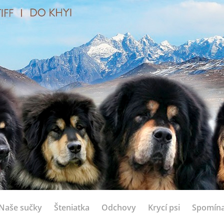
Naše sučky
Šteniatka
Odchovy
Krycí psi
Spomín