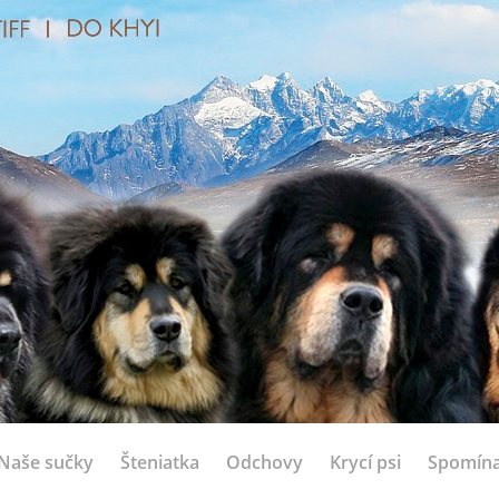
Naše sučky
Šteniatka
Odchovy
Krycí psi
Spomín