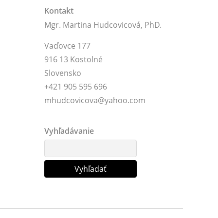
Kontakt
Mgr. Martina Hudcovicová, PhD.
Vaďovce 177
916 13 Kostolné
Slovensko
+421 905 595 696
mhudcovicova@yahoo.com
Vyhľadávanie