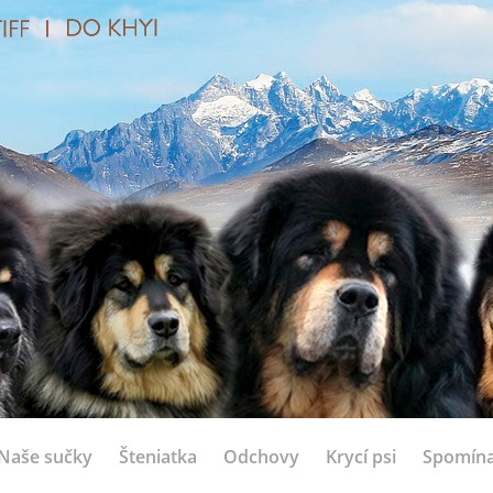
Naše sučky
Šteniatka
Odchovy
Krycí psi
Spomín