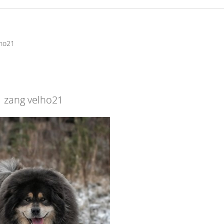
lho21
zang velho21