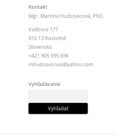
Kontakt
Mgr. Martina Hudcovicová, PhD.
Vaďovce 177
916 13 Kostolné
Slovensko
+421 905 595 696
mhudcovicova@yahoo.com
Vyhľadávanie